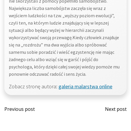
nie skorzystali z pomocy popełniło samobójstwo.
Największa liczba samobójstw zaczęła się wraz z
wejściem ludzkości na tzw. „wyższy poziom ewolucji”,
czyli ten, na którym ludzie znajdujący się w lepszej
sytuacji albo będący wyżej w hierarchii zaczynali
wykorzystywać swoją przewagę.Kiedy człowiek znajduje
się na „rozdrożu” ma dwa wyjścia albo spróbować
samemu sobie poradzić i wieść egzystencję nie mając
żadnego celu albo wziąć się w garść i pójść do
psychologa, który dzięki całej swojej wiedzy pomoże mu
ponownie odczuwać radość i sens życia.
Zobacz stronę autora:
galeria malarstwa online
Post
Post
Previous post
Next post
navigation
navi