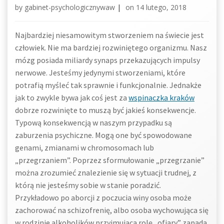
by
gabinet-psychologicznywaw
|
on
14 lutego, 2018
Najbardziej niesamowitym stworzeniem na świecie jest
człowiek. Nie ma bardziej rozwiniętego organizmu. Nasz
mózg posiada miliardy synaps przekazujących impulsy
nerwowe. Jesteśmy jedynymi stworzeniami, które
potrafią myśleć tak sprawnie i funkcjonalnie. Jednakże
jak to zwykle bywa jak coś jest za
wspinaczka kraków
dobrze rozwinięte to muszą być jakieś konsekwencje.
Typową konsekwencją w naszym przypadku są
zaburzenia psychiczne. Mogą one być spowodowane
genami, zmianami w chromosomach lub
„przegrzaniem”. Poprzez sformułowanie „przegrzanie”
można zrozumieć znalezienie się w sytuacji trudnej, z
którą nie jesteśmy sobie w stanie poradzić.
Przykładowo po aborcji z poczucia winy osoba może
zachorować na schizofrenię, albo osoba wychowująca się
w rodzinie alkoholików przyjmująca rolę „ofiary” zapada