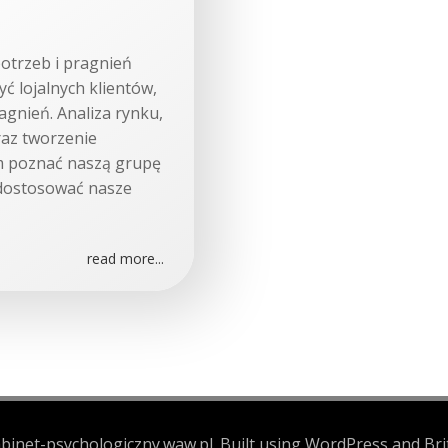
otrzeb i pragnień
ć lojalnych klientów,
agnień. Analiza rynku,
az tworzenie
m poznać naszą grupę
 dostosować nasze
read more...
binet-psychologiczny.waw.pl. Built using WordPress and Bri